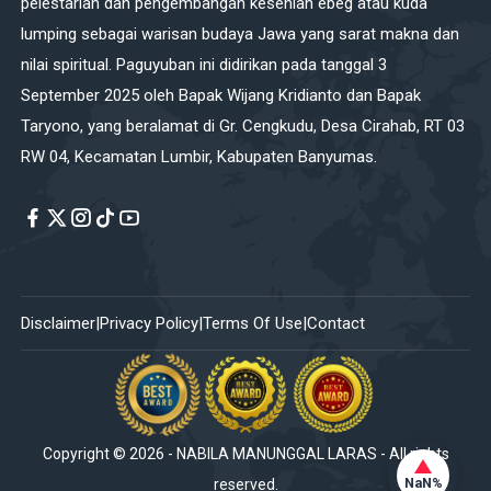
pelestarian dan pengembangan kesenian ebeg atau kuda
lumping sebagai warisan budaya Jawa yang sarat makna dan
nilai spiritual. Paguyuban ini didirikan pada tanggal 3
September 2025 oleh Bapak Wijang Kridianto dan Bapak
Taryono, yang beralamat di Gr. Cengkudu, Desa Cirahab, RT 03
RW 04, Kecamatan Lumbir, Kabupaten Banyumas.
Disclaimer
Privacy Policy
Terms Of Use
Contact
Copyright ©
2026
-
NABILA MANUNGGAL LARAS
- All rights
NaN%
reserved.